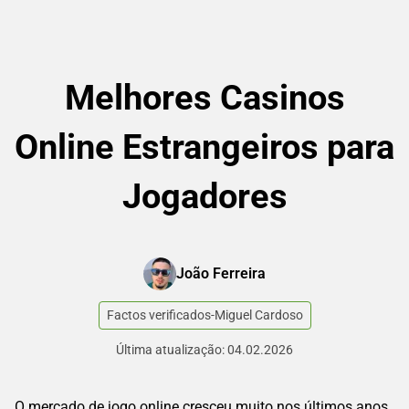
Melhores Casinos
Online Estrangeiros para
Jogadores
João Ferreira
Factos verificados
-
Miguel Cardoso
Última atualização: 04.02.2026
O mercado de jogo online cresceu muito nos últimos anos