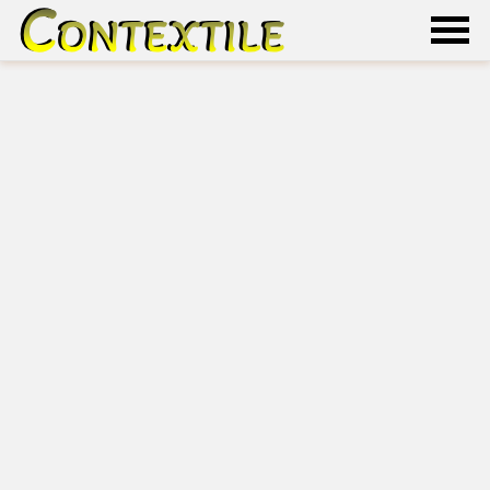
Têxtil
Melhores
Empresas
da
Indústria
Têxtil
Artistas
Contempo
Têxteis
Casino
Casino
Online
com
Dinheiro
Real
Casinos c
Levantame
Imediatos